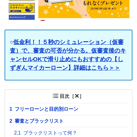
○
低金利！！５秒のシミュレーション（仮審
査）で、審査の可否が分かる。仮審査後のキ
ャンセルOKで滑り止めにもおすすめの【し
ずぎんマイカーローン】詳細はこちら＞＞
目次［
］
1
フリーローンと目的別ローン
2
審査とブラックリスト
2.1
ブラックリストって何？