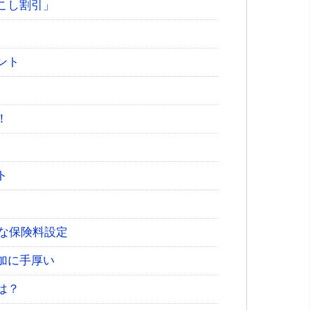
こし割引」
ント
！
ト
めな保険料設定
加に手厚い
は？