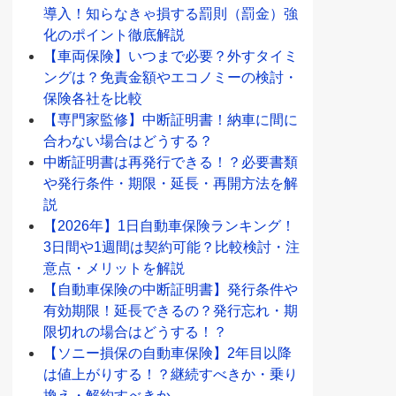
導入！知らなきゃ損する罰則（罰金）強
化のポイント徹底解説
【車両保険】いつまで必要？外すタイミ
ングは？免責金額やエコノミーの検討・
保険各社を比較
【専門家監修】中断証明書！納車に間に
合わない場合はどうする？
中断証明書は再発行できる！？必要書類
や発行条件・期限・延長・再開方法を解
説
【2026年】1日自動車保険ランキング！
3日間や1週間は契約可能？比較検討・注
意点・メリットを解説
【自動車保険の中断証明書】発行条件や
有効期限！延長できるの？発行忘れ・期
限切れの場合はどうする！？
【ソニー損保の自動車保険】2年目以降
は値上がりする！？継続すべきか・乗り
換え・解約すべきか