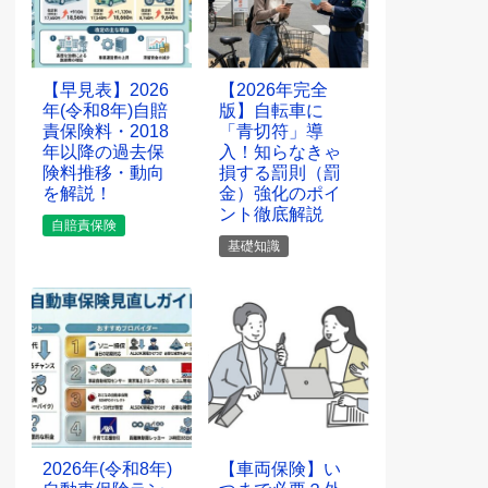
【早見表】2026
【2026年完全
年(令和8年)自賠
版】自転車に
責保険料・2018
「青切符」導
年以降の過去保
入！知らなきゃ
険料推移・動向
損する罰則（罰
を解説！
金）強化のポイ
ント徹底解説
自賠責保険
基礎知識
2026年(令和8年)
【車両保険】い