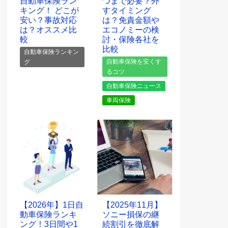
自動車保険ラン
つまで必要？外
キング！ どこが
すタイミング
安い？事故対応
は？免責金額や
は？オススメ比
エコノミーの検
較
討・保険各社を
比較
自動車保険ランキン
自動車保険を安くす
グ
るコツ
自動車保険ニュース
車両保険
【2026年】1日自
【2025年11月】
動車保険ランキ
ソニー損保の継
ング！3日間や1
続割引を徹底解