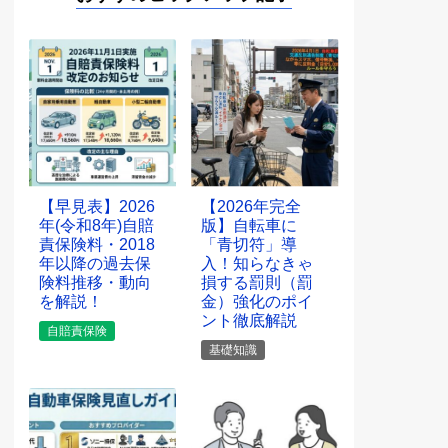
【早見表】2026
【2026年完全
年(令和8年)自賠
版】自転車に
責保険料・2018
「青切符」導
年以降の過去保
入！知らなきゃ
険料推移・動向
損する罰則（罰
を解説！
金）強化のポイ
ント徹底解説
自賠責保険
基礎知識