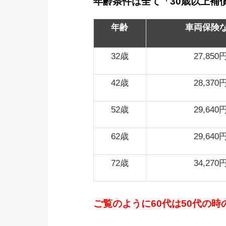
年齢条件は全て「30歳以上補
年齢
車両保険
32歳
27,850
42歳
28,370
52歳
29,640
62歳
29,640
72歳
34,270
ご覧のように60代は50代の