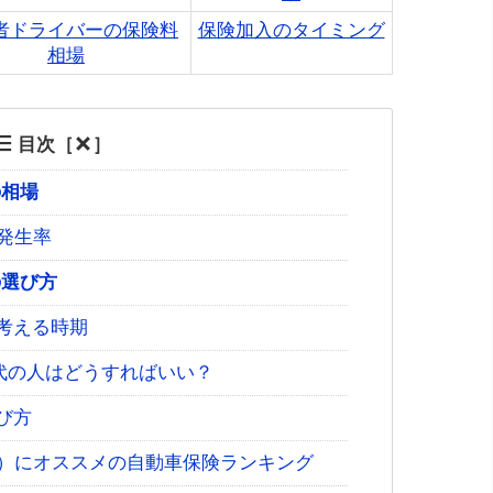
者ドライバーの保険料
保険加入のタイミング
相場
目次［
］
の相場
故発生率
の選び方
考える時期
0代の人はどうすればいい？
び方
め）にオススメの自動車保険ランキング