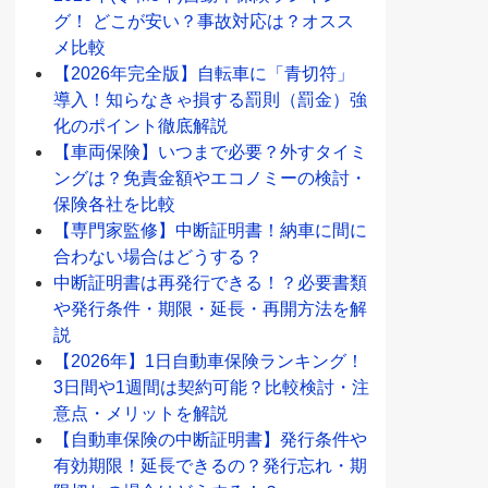
グ！ どこが安い？事故対応は？オスス
メ比較
【2026年完全版】自転車に「青切符」
導入！知らなきゃ損する罰則（罰金）強
化のポイント徹底解説
【車両保険】いつまで必要？外すタイミ
ングは？免責金額やエコノミーの検討・
保険各社を比較
【専門家監修】中断証明書！納車に間に
合わない場合はどうする？
中断証明書は再発行できる！？必要書類
や発行条件・期限・延長・再開方法を解
説
【2026年】1日自動車保険ランキング！
3日間や1週間は契約可能？比較検討・注
意点・メリットを解説
【自動車保険の中断証明書】発行条件や
有効期限！延長できるの？発行忘れ・期