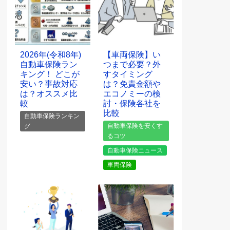
2026年(令和8年)
【車両保険】い
自動車保険ラン
つまで必要？外
キング！ どこが
すタイミング
安い？事故対応
は？免責金額や
は？オススメ比
エコノミーの検
較
討・保険各社を
比較
自動車保険ランキン
自動車保険を安くす
グ
るコツ
自動車保険ニュース
車両保険