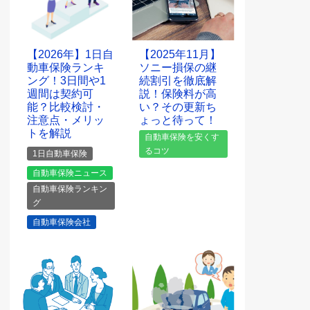
【2026年】1日自
【2025年11月】
動車保険ランキ
ソニー損保の継
ング！3日間や1
続割引を徹底解
週間は契約可
説！保険料が高
能？比較検討・
い？その更新ち
注意点・メリッ
ょっと待って！
トを解説
自動車保険を安くす
るコツ
1日自動車保険
自動車保険ニュース
自動車保険ランキン
グ
自動車保険会社