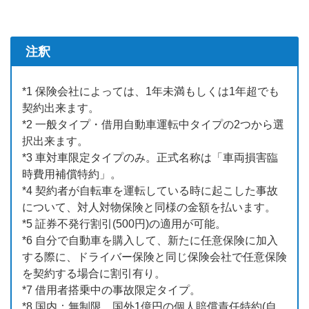
注釈
*1 保険会社によっては、1年未満もしくは1年超でも
契約出来ます。
*2 一般タイプ・借用自動車運転中タイプの2つから選
択出来ます。
*3 車対車限定タイプのみ。正式名称は「車両損害臨
時費用補償特約」。
*4 契約者が自転車を運転している時に起こした事故
について、対人対物保険と同様の金額を払います。
*5 証券不発行割引(500円)の適用が可能。
*6 自分で自動車を購入して、新たに任意保険に加入
する際に、ドライバー保険と同じ保険会社で任意保険
を契約する場合に割引有り。
*7 借用者搭乗中の事故限定タイプ。
*8 国内：無制限、国外1億円の個人賠償責任特約(自