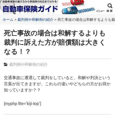
メニュー
検 索
ホーム
裁判例や和解例の紹介
死亡事故の場合は和解するよりも裁
死亡事故の場合は和解するよりも
裁判に訴えた方が賠償額は大きく
なる！？
裁判例や和解例の紹介
交通事故に遭遇して裁判をしていると、和解や判決という
言葉が出てきますが、これらの違いやどちらの方がお得か
知っていますか？？
[myphp file=’kiji-top’]