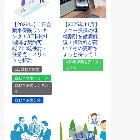
【2026年】1日自
【2025年11月】
動車保険ランキ
ソニー損保の継
ング！3日間や1
続割引を徹底解
週間は契約可
説！保険料が高
能？比較検討・
い？その更新ち
注意点・メリッ
ょっと待って！
トを解説
自動車保険を安くす
るコツ
1日自動車保険
自動車保険ニュース
自動車保険ランキン
グ
自動車保険会社