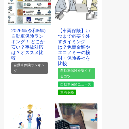
2026年(令和8年)
【車両保険】い
自動車保険ラン
つまで必要？外
キング！ どこが
すタイミング
安い？事故対応
は？免責金額や
は？オススメ比
エコノミーの検
較
討・保険各社を
比較
自動車保険ランキン
自動車保険を安くす
グ
るコツ
自動車保険ニュース
車両保険