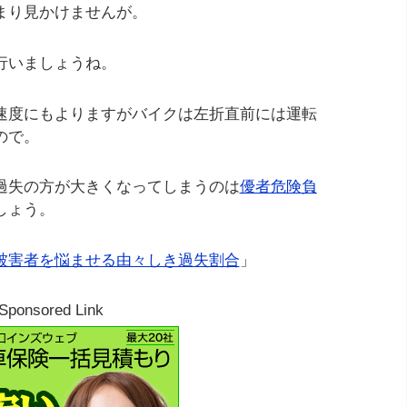
まり見かけませんが。
行いましょうね。
速度にもよりますがバイクは左折直前には運転
ので。
過失の方が大きくなってしまうのは
優者危険負
しょう。
被害者を悩ませる由々しき過失割合
」
Sponsored Link