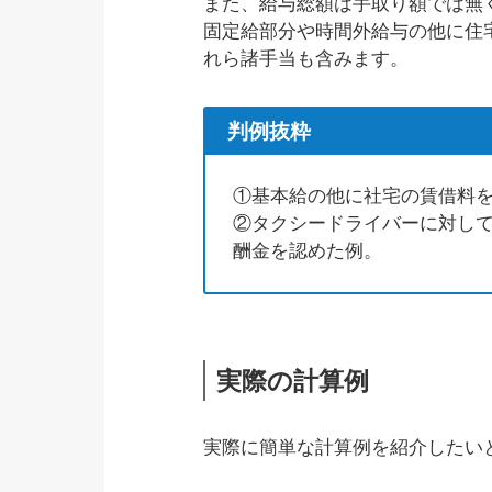
また、給与総額は手取り額では無
固定給部分や時間外給与の他に住
れら諸手当も含みます。
判例抜粋
①基本給の他に社宅の賃借料
②タクシードライバーに対し
酬金を認めた例。
実際の計算例
実際に簡単な計算例を紹介したい