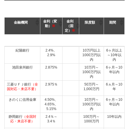
金利（変
金利
金融機関
限度額
期間
動）
※
（固
定）
※
金利（変
金利
金融機関
限度額
期間
紀陽銀行
2.4%、
10万円以上
6ヶ月以上
動）
※
（固
2.9%
1000万円以
～10年以
定）
※
内
内
池田泉州銀行
2.875%
10万円～
6ヶ月～10
1000万円以
年以内
内
三菱ＵＦＪ銀行
（全
2.975％
50万円～
6ヵ月～10
国対応・来店不要）
1,000万円
年
きのくに信用金庫
4.50%、
10万円～
6ヶ月～10
4.65%、
1000万円以
年以内
5.15%
内
静岡銀行
（全国対
2.4％～
100万円～
10年以内
応・来店不要）
3.4％
1000万円