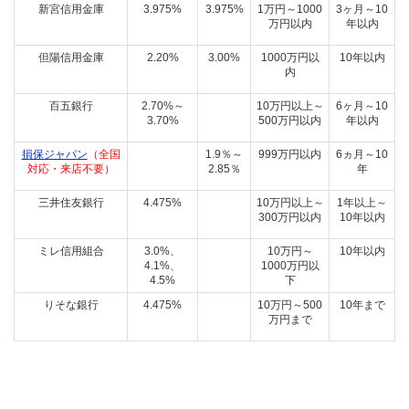
新宮信用金庫
3.975%
3.975%
1万円～1000
3ヶ月～10
万円以内
年以内
但陽信用金庫
2.20%
3.00%
1000万円以
10年以内
内
百五銀行
2.70%～
10万円以上～
6ヶ月～10
3.70%
500万円以内
年以内
損保ジャパン
（全国
1.9％～
999万円以内
6ヵ月～10
対応・来店不要）
2.85％
年
三井住友銀行
4.475%
10万円以上～
1年以上～
300万円以内
10年以内
ミレ信用組合
3.0%、
10万円～
10年以内
4.1%、
1000万円以
4.5%
下
りそな銀行
4.475%
10万円～500
10年まで
万円まで