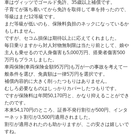
車はヴィッツでゴールド免許、35歳以上補償です。
子育てが落ち着いてから免許を取得して車を持ったので、
等級はまだ12等級です。
まだ等級が低いのも、保険料負担のネックになっているか
もしれません。
ですが、セコム損保は期待以上に応えてくれました。
毎日乗りますから対人対物無制限は当たり前として、娘や
主人も乗せるので人身傷害も5,000万円、搭乗者傷害500
万円もプラスしました。
車両保険(車両保険金額95万円)も万が一の事故を考えて一
般条件を選び、免責額は一律5万円を選択です。
補償内容的に大きく削ったつもりはありません。
むしろ必要なものはしっかりカバーしたつもりです。
ですが保険料は年間50,170円と、かなり抑えることができ
たのです。
本来54,170円のところ、証券不発行割引が500円、インタ
ーネット割引が3,500円適用されました。
割引が適用されたのも助かりますが、この安さは嬉しいで
すね。