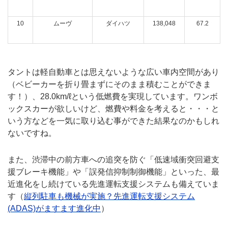
10
ムーヴ
ダイハツ
138,048
67.2
タントは軽自動車とは思えないような広い車内空間があり
（ベビーカーを折り畳まずにそのまま積むことができま
す！）、28.0km/ℓという低燃費を実現しています。ワンボ
ックスカーが欲しいけど、燃費や料金を考えると・・・と
いう方などを一気に取り込む事ができた結果なのかもしれ
ないですね。
また、渋滞中の前方車への追突を防ぐ「低速域衝突回避支
援ブレーキ機能」や「誤発信抑制制御機能」といった、最
近進化をし続けている先進運転支援システムも備えていま
す（
縦列駐車も機械が実施？先進運転支援システム
(ADAS)がますます進化中
）