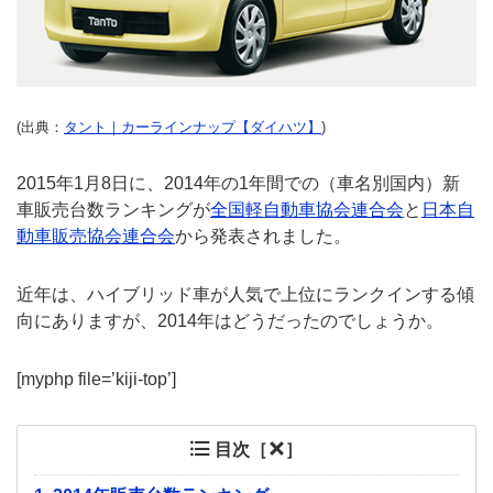
(出典：
タント｜カーラインナップ【ダイハツ】
)
2015年1月8日に、2014年の1年間での（車名別国内）新
車販売台数ランキングが
全国軽自動車協会連合会
と
日本自
動車販売協会連合会
から発表されました。
近年は、ハイブリッド車が人気で上位にランクインする傾
向にありますが、2014年はどうだったのでしょうか。
[myphp file=’kiji-top’]
目次［
］