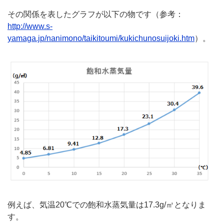
その関係を表したグラフが以下の物です（参考：
http://www.s-
yamaga.jp/nanimono/taikitoumi/kukichunosuijoki.htm
）。
例えば、気温20℃での飽和水蒸気量は17.3g/㎥となりま
す。