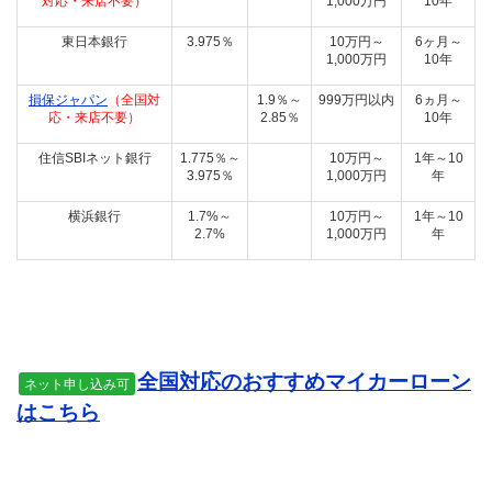
対応・来店不要）
1,000万円
10年
東日本銀行
3.975％
10万円～
6ヶ月～
1,000万円
10年
損保ジャパン
（全国対
1.9％～
999万円以内
6ヵ月～
応・来店不要）
2.85％
10年
住信SBIネット銀行
1.775％～
10万円～
1年～10
3.975％
1,000万円
年
横浜銀行
1.7%～
10万円～
1年～10
2.7%
1,000万円
年
全国対応のおすすめマイカーローン
ネット申し込み可
はこちら