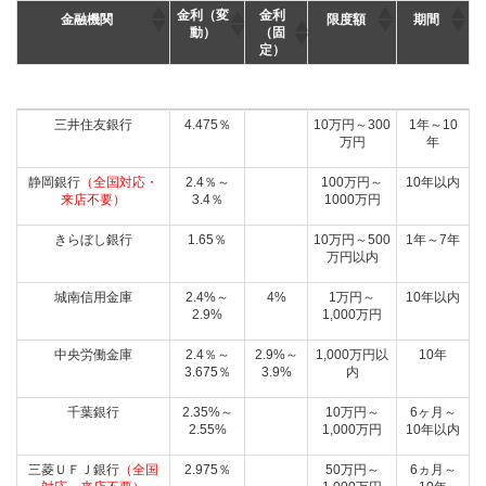
金利（変
金利
金融機関
限度額
期間
動）
（固
定）
金利（変
金利
金融機関
限度額
期間
三井住友銀行
4.475％
10万円～300
1年～10
動）
（固
万円
年
定）
静岡銀行
（全国対応・
2.4％～
100万円～
10年以内
来店不要）
3.4％
1000万円
きらぼし銀行
1.65％
10万円～500
1年～7年
万円以内
城南信用金庫
2.4%～
4%
1万円～
10年以内
2.9%
1,000万円
中央労働金庫
2.4％～
2.9%～
1,000万円以
10年
3.675％
3.9%
内
千葉銀行
2.35%～
10万円～
6ヶ月～
2.55%
1,000万円
10年以内
三菱ＵＦＪ銀行
（全国
2.975％
50万円～
6ヵ月～